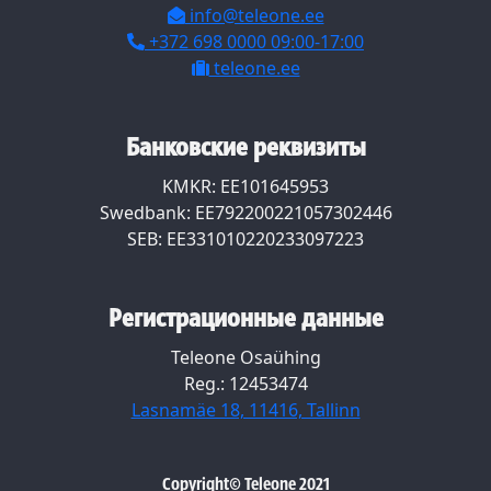
info@teleone.ee
+372 698 0000 09:00-17:00
teleone.ee
Банковские реквизиты
KMKR: EE101645953
Swedbank: EE792200221057302446
SEB: EE331010220233097223
Регистрационные данные
Teleone Osaühing
Reg.: 12453474
Lasnamäe 18, 11416, Tallinn
Copyright© Teleone 2021